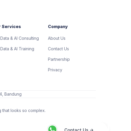
 Services
Company
 Data & AI Consulting
About Us
 Data & AI Training
Contact Us
Partnership
Privacy
. 4, Bandung
g that looks so complex.
Contact Us →