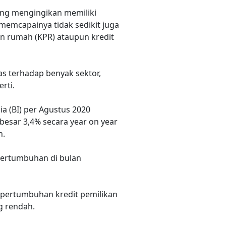
ang mengingikan memiliki
memcapainya tidak sedikit juga
an rumah (KPR) ataupun kredit
s terhadap benyak sektor,
rti.
a (BI) per Agustus 2020
esar 3,4% secara year on year
n.
 pertumbuhan di bulan
u pertumbuhan kredit pemilikan
g rendah.