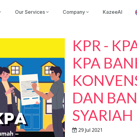
Our Services
Company
KazeeAI
KPR - KPA
KPA BAN
KONVEN
DAN BA
SYARIAH
29 Jul 2021