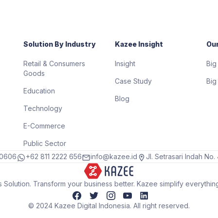
Solution By Industry
Kazee Insight
Our
Retail & Consumers
Insight
Big
Goods
Case Study
Big
Education
Blog
Technology
E-Commerce
Public Sector
10606
+62 811 2222 656
info@kazee.id
Jl. Setrasari Indah No
 Solution. Transform your business better. Kazee simplify everythin
© 2024 Kazee Digital Indonesia. All right reserved.