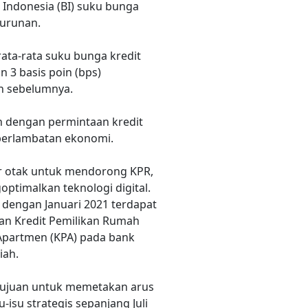
Indonesia (BI) suku bunga
nurunan.
rata-rata suku bunga kredit
n 3 basis poin (bps)
n sebelumnya.
an dengan permintaan kredit
 perlambatan ekonomi.
r otak untuk mendorong KPR,
ptimalkan teknologi digital.
 dengan Januari 2021 terdapat
gan Kredit Pemilikan Rumah
 Apartmen (KPA) pada bank
iah.
 tujuan untuk memetakan arus
u-isu strategis sepanjang Juli